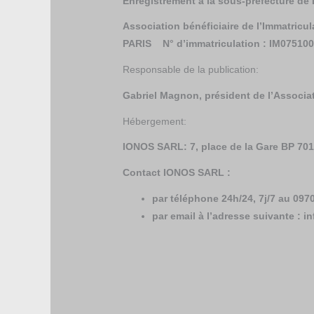
Enregistrement à la sous-préfecture 
Association bénéficiaire de l’Immatric
PARIS N° d’immatriculation : IM07510
Responsable de la publication:
Gabriel Magnon, président de l’Associat
Hébergement:
IONOS SARL: 7, place de la Gare BP 70
Contact IONOS SARL :
par téléphone 24h/24, 7j/7 au 097
par email à l’adresse suivante : i