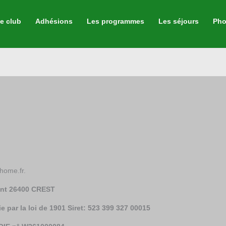
e club
Adhésions
Les programmes
Les séjours
Pho
ehome.fr.
mont 26400 CREST
 par la loi de 1901 Siret: 523 399 327 00015