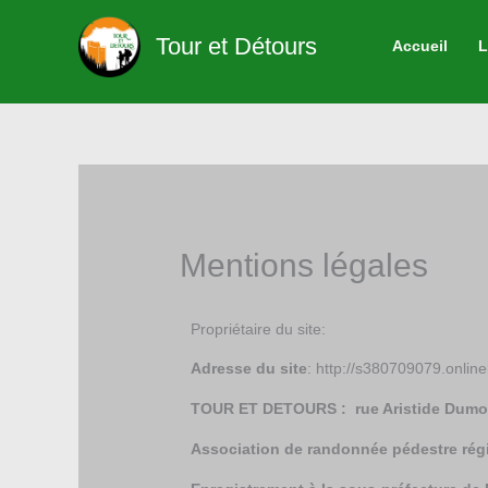
Aller
au
Tour et Détours
Accueil
L
contenu
Mentions légales
Propriétaire du site:
Adresse du site
: http://s380709079.onlin
TOUR ET DETOURS : rue Aristide Du
Association de randonnée pédestre régie