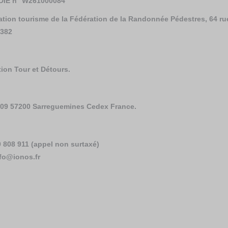
de DIE n° W261000084
ulation tourisme de la Fédération de la Randonnée Pédestres, 64 
0382
ion Tour et Détours.
109 57200 Sarreguemines Cedex France.
0 808 911 (appel non surtaxé)
nfo@ionos.fr