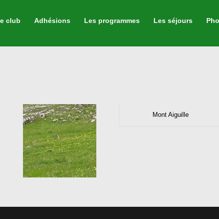
e club
Adhésions
Les programmes
Les séjours
Pho
Mont Aiguille