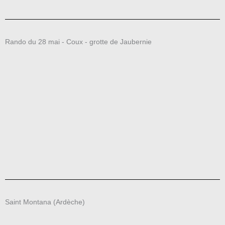
Rando du 28 mai - Coux - grotte de Jaubernie
Saint Montana (Ardèche)